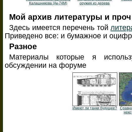
Калашникова (Ак-74М)
оружия из дерева
Мой архив литературы и проч
Здесь имеется перечень той
литер
Приведено все: и бумажное и оциф
Разное
Материалы которые я использ
обсуждении на форуме
Имеют ли танки будущее?
Сравн
неко