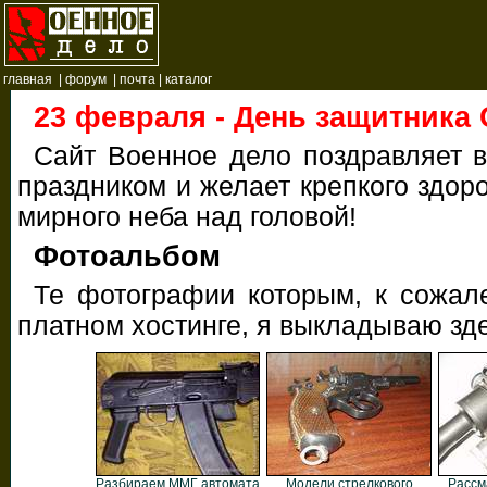
главная
|
форум
|
почта
|
каталог
23 февраля - День защитника 
Сайт Военное дело поздравляет в
праздником и желает крепкого здор
мирного неба над головой!
Фотоальбом
Те фотографии которым, к сожал
платном хостинге, я выкладываю зд
Разбираем ММГ автомата
Модели стрелкового
Рассм